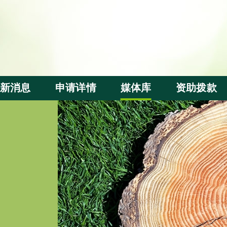
新消息
申请详情
媒体库
资助拨款
资助申请
基金短片
拨款分配
评审准则
周年活动
受惠群体及
本地察访
内地察访
出版刊物