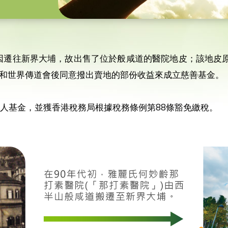
院因遷往新界大埔，故出售了位於般咸道的醫院地皮；該地皮原
和世界傳道會後同意撥出賣地的部份收益來成立慈善基金。
信託人基金，並獲香港稅務局根據稅務條例第88條豁免繳稅。