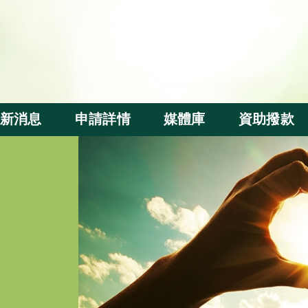
新消息
申請詳情
媒體庫
資助撥款
資助申請
基金短片
撥款分配
評審準則
週年活動
受惠群體及
本地察訪
內地察訪
出版刊物