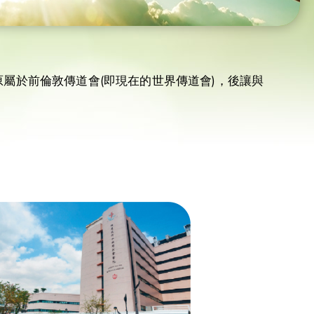
屬於前倫敦傳道會(即現在的世界傳道會)，後讓與