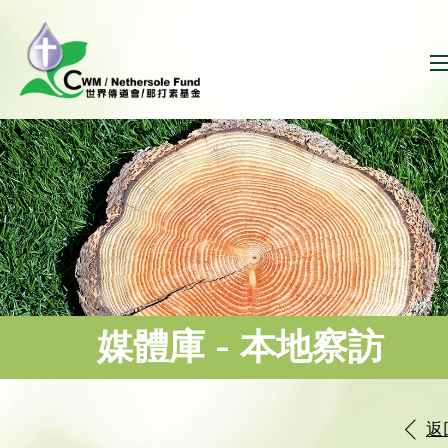
媒體庫 - 本地察訪
學校暨
迎主薪傳教會有限公司 -「裝修及建造業
佬友俱樂部」計劃
禮
返
1 / 59